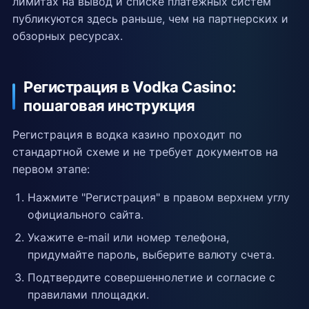
лимитах на вывод и списке платежных систем
публикуются здесь раньше, чем на партнерских и
обзорных ресурсах.
Регистрация в Vodka Casino:
пошаговая инструкция
Регистрация в водка казино проходит по
стандартной схеме и не требует документов на
первом этапе:
Нажмите "Регистрация" в правом верхнем углу
официального сайта.
Укажите e-mail или номер телефона,
придумайте пароль, выберите валюту счета.
Подтвердите совершеннолетие и согласие с
правилами площадки.