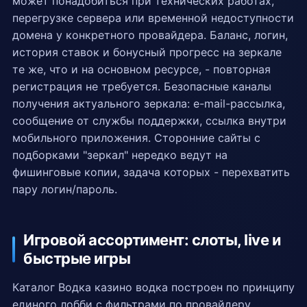
может понадобиться при технических работах,
перегрузке сервера или временной недоступности
домена у конкретного провайдера. Баланс, логин,
история ставок и бонусный прогресс на зеркале
те же, что и на основном ресурсе, - повторная
регистрация не требуется. Безопасные каналы
получения актуального зеркала: e-mail-рассылка,
сообщение от службы поддержки, ссылка внутри
мобильного приложения. Сторонние сайты с
подборками "зеркал" нередко ведут на
фишинговые копии, задача которых - перехватить
пару логин/пароль.
Игровой ассортимент: слоты, live и
быстрые игры
Каталог Водка казино водка построен по принципу
единого лобби с фильтрами по провайдеру,