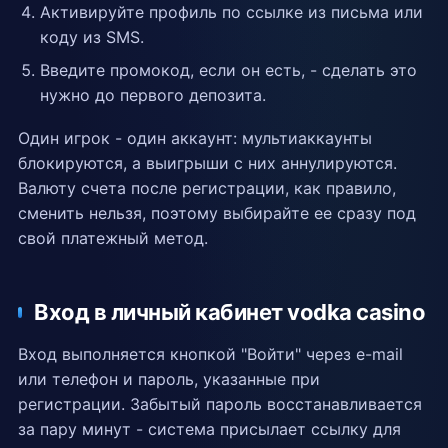
Активируйте профиль по ссылке из письма или
коду из SMS.
Введите промокод, если он есть, - сделать это
нужно до первого депозита.
Один игрок - один аккаунт: мультиаккаунты
блокируются, а выигрыши с них аннулируются.
Валюту счета после регистрации, как правило,
сменить нельзя, поэтому выбирайте ее сразу под
свой платежный метод.
Вход в личный кабинет vodka casino
Вход выполняется кнопкой "Войти" через e-mail
или телефон и пароль, указанные при
регистрации. Забытый пароль восстанавливается
за пару минут - система присылает ссылку для