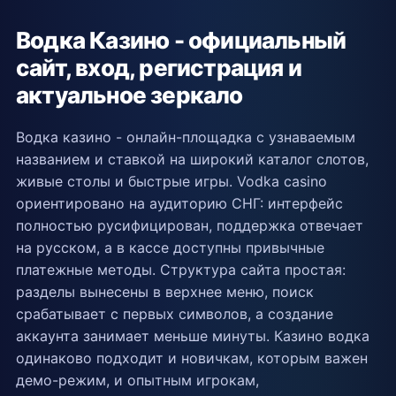
Водка Казино - официальный
сайт, вход, регистрация и
актуальное зеркало
Водка казино - онлайн-площадка с узнаваемым
названием и ставкой на широкий каталог слотов,
живые столы и быстрые игры. Vodka casino
ориентировано на аудиторию СНГ: интерфейс
полностью русифицирован, поддержка отвечает
на русском, а в кассе доступны привычные
платежные методы. Структура сайта простая:
разделы вынесены в верхнее меню, поиск
срабатывает с первых символов, а создание
аккаунта занимает меньше минуты. Казино водка
одинаково подходит и новичкам, которым важен
демо-режим, и опытным игрокам,