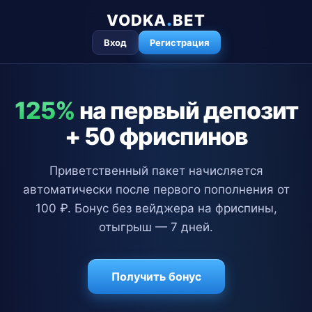
.
VODKA
BET
Вход
Регистрация
125%
на первый депозит
+ 50 фриспинов
Приветственный пакет начисляется
автоматически после первого пополнения от
100 ₽. Бонус без вейджера на фриспины,
отыгрыш — 7 дней.
Получить бонус